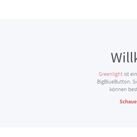
Wil
Greenlight
ist e
BigBlueButton. S
können best
Schauen