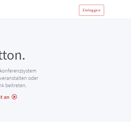
Einloggen
ton.
bkonferenzsystem
veranstalten oder
k beitreten.
ht an